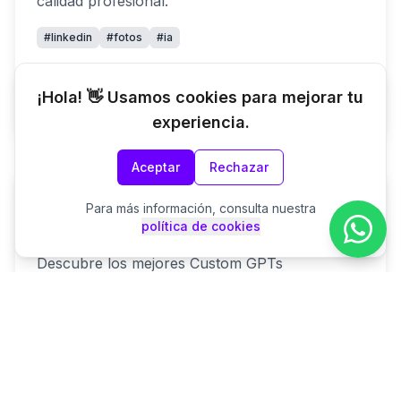
calidad profesional.
#
linkedin
#
fotos
#
ia
Ver Recurso
¡Hola! 👋 Usamos cookies para mejorar tu
experiencia.
Aceptar
Rechazar
Gratuito
GPTs
Para más información, consulta nuestra
política de cookies
Top 100 Custom GPTs
Descubre los mejores Custom GPTs
organizados por categorías. Directorio curado
con más de 100 GPTs especializados para
productividad, marketing, desarrollo y más.
#
gpts
#
chatgpt
#
ia