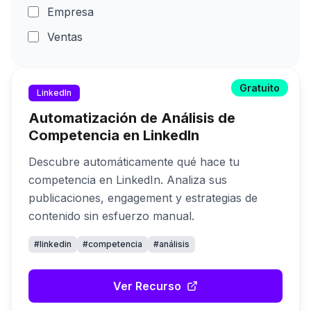
Empresa
Ventas
Prompts
RRHH
Gratuito
LinkedIn
Casos de Uso
Automatización de Análisis de
Competencia en LinkedIn
Descubre automáticamente qué hace tu
competencia en LinkedIn. Analiza sus
publicaciones, engagement y estrategias de
contenido sin esfuerzo manual.
#
linkedin
#
competencia
#
análisis
Ver Recurso